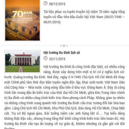
08/12/2015
Tài liệu phục vụ tuyên truyền kỷ niệm 70 năm ngày tổng
tuyển cử đầu tiên bầu Quốc hội Việt Nam (06/01/1946 –
06/01/2016)
Hội trường Ba Đình lịch sử
25/11/2015
Hội trường Ba Đình là công trình đặc biệt, có nhiều công
năng, được xây dựng trên một vị trí có ý nghĩa lịch sử:
trước Quảng trường Ba Đình. Nơi đây, ngày 2-9-1945 Chủ tịch Hồ Chí Minh đã thay
mặt Chính phủ lâm thời đọc Bản tuyên ngôn độc lập, khai sinh nước Việt Nam Dân
chủ Cộng hòa – Nhà nước công nông đầu tiên ở khu vực Đông Nam Á. Đây là công
trình lớn mang dấu ấn kiến trúc của thời đại Hồ Chí Minh, giữa khu Trung tâm chính
trị Ba đình có nhiều công trình kiến trúc theo phong cách Pháp. Không gian tự nhiên
và những công trình xung quanh Hội trường Ba Đình cấu trúc tương đối hài hòa bao
gồm: Lăng Chủ tịch Hồ Chí Minh, Khu Phủ Chủ tịch, Bảo tàng Hồ Chí Minh, Chùa Một
cột, Trụ sở Bộ ngoại giao, Đài tưởng niệm các anh hùng liệt sĩ… Tuy kiểu dáng
không thật đặc sắc, nhưng trong tổng thể khối công trình kiến trúc liên hoàn đó, Hội
trường Ba Đình vẫn tạo ấn tượng về sự giản dị, khiêm nhường và gần gũi với đời
thường.