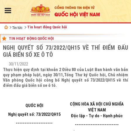
Tin tức
Tin hoạt động Quốc hội
TIN HOẠT ĐỘNG QUỐC HỘI
NGHỊ QUYẾT SỐ 73/2022/QH15 VỀ THÍ ĐIỂM ĐẤU
GIÁ BIỂN SỐ XE Ô TÔ
30/11/2022
Thực hiện quy định tại khoản 2 Điều 80 của Luật Ban hành văn bản
quy phạm pháp luật, ngày 30/11,Tổng Thư ký Quốc hội, Chủ nhiệm
Văn phòng Quốc hội công bố Nghị quyết số 73/2022/QH15 về thí
điểm đấu giá biển số xe ô tô.
CỘNG HÒA XÃ HỘI CHỦ NGHĨA
QUỐC HỘI
VIỆT NAM
Nghị quyết số: 73/2022/QH15
Độc lập - Tự do - Hạnh phúc
---------------------
-------------------------