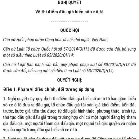
NGHỊ QUYẾT
Về thí điểm đấu giá biển số xe ô tô
--------------------
QUỐC HỘI
Căn cứ Hiến pháp nước Cộng hòa xã hội chủ nghĩa Việt Nam;
Căn cứ Luật Tổ chức Quốc hội số 57/2014/QH13 đã được sửa đổi, bổ sung
một số điều theo Luật số 65/2020/QH14;
Căn cứ Luật Ban hành văn bản quy phạm pháp luật số 80/2015/QH13 đã
được sửa đổi, bổ sung một số điều theo Luật số 63/2020/QH14;
QUYẾT NGHỊ:
Điều 1. Phạm vi điều chỉnh, đối tượng áp dụng
1. Nghị quyết này quy định thí điểm đấu giá biển số xe ô tô bao gồm: biển
số xe ô tô đưa ra đấu giá, tổ chức đấu giá tài sản; giá khởi điểm, tiền đặt
trước, bước giá, tiền thu được từ đấu giá; hình thức, phương thức, trình tự,
thủ tục đấu giá; đấu giá trong trường hợp chỉ có một người đăng ký tham
gia đấu giá, một người tham gia đấu giá, một người trả giá; quyền và nghĩa
vụ của người trúng đấu giá biển số xe ô tô.
2. Nghị quyết này áp dụng đối với cơ quan được Bộ Công an giao tổ chức