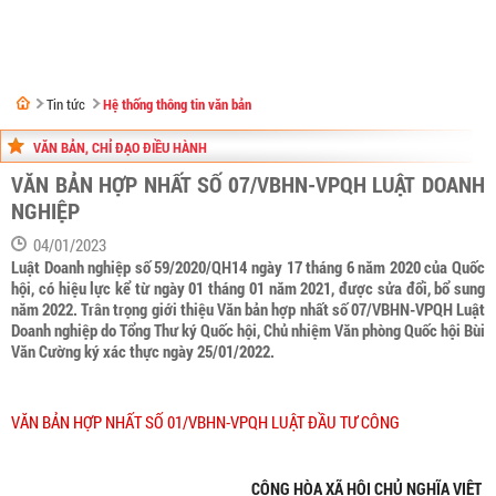
Tin tức
Hệ thống thông tin văn bản
VĂN BẢN, CHỈ ĐẠO ĐIỀU HÀNH
VĂN BẢN HỢP NHẤT SỐ 07/VBHN-VPQH LUẬT DOANH
NGHIỆP
04/01/2023
Luật Doanh nghiệp số 59/2020/QH14 ngày 17 tháng 6 năm 2020 của Quốc
hội, có hiệu lực kể từ ngày 01 tháng 01 năm 2021, được sửa đổi, bổ sung
năm 2022. Trân trọng giới thiệu Văn bản hợp nhất số 07/VBHN-VPQH Luật
Doanh nghiệp do Tổng Thư ký Quốc hội, Chủ nhiệm Văn phòng Quốc hội Bùi
Văn Cường ký xác thực ngày 25/01/2022.
VĂN BẢN HỢP NHẤT SỐ 01/VBHN-VPQH LUẬT ĐẦU TƯ CÔNG
CỘNG HÒA XÃ HỘI CHỦ NGHĨA VIỆT