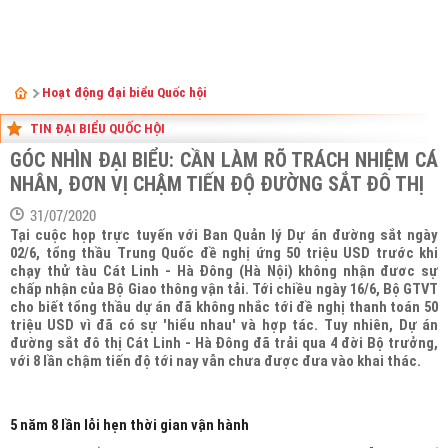
Hoạt động đại biểu Quốc hội
TIN ĐẠI BIỂU QUỐC HỘI
GÓC NHÌN ĐẠI BIỂU: CẦN LÀM RÕ TRÁCH NHIỆM CÁ
NHÂN, ĐƠN VỊ CHẬM TIẾN ĐỘ ĐƯỜNG SẮT ĐÔ THỊ
31/07/2020
Tại cuộc họp trực tuyến với Ban Quản lý Dự án đường sắt ngày
02/6, tổng thầu Trung Quốc đề nghị ứng 50 triệu USD trước khi
chạy thử tàu Cát Linh - Hà Đông (Hà Nội) không nhận đươc sự
chấp nhận của Bộ Giao thông vận tải. Tới chiều ngày 16/6, Bộ GTVT
cho biết tổng thầu dự án đã không nhắc tới đề nghị thanh toán 50
triệu USD vì đã có sự 'hiểu nhau' và hợp tác. Tuy nhiên, Dự án
đường sắt đô thị Cát Linh - Hà Đông đã trải qua 4 đời Bộ trưởng,
với 8 lần chậm tiến độ tới nay vẫn chưa được đưa vào khai thác.
5 năm 8 lần lỗi hẹn thời gian vận hành