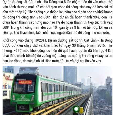
Dự án đường sắt Cát Linh - Hà Đông qua 8 lần chậm tiến độ vẫn chưa thể
vận hành thương mại. Kể cả thời gian công thì công trình nay đã kéo dài tới
gần một thập kỷ. Theo tổng cục thống kê, năm nào dự án nào có khối lượng
thi công thì cũng tính vào GDP. Hiện dự án đã hoàn thành 99%, còn 1%
chưa hoàn thành và chừng nào nào 1% đó hoàn thành thì tiếp tục tính vào
GDP. Trong khi công trình đội vốn 10 ngàn tỷ và 8 lần vỡ tiến độ, lỡ hẹn và
liên tục thử thách lòng kiên nhẫn của người dân thủ đô cũng như cả nước.
Khởi công vào tháng 10/2011, Dự án đường sắt đô thị Cát Linh - Hà Đông
được dự kiến chạy thử và khai thác từ ngày 30 tháng 6 năm 2015. Thế
nhưng, kể từ mốc khởi công, do tiến độ quá ì ạch, dự án đã liên tục 4 lần
phải điều chỉnh tiến độ do vướng mặt bằng, do ngừng thi công vì xảy ra tai
nạn lao động, do xác định lại tổng mức đầu tư và đợi nguồn vốn vay.