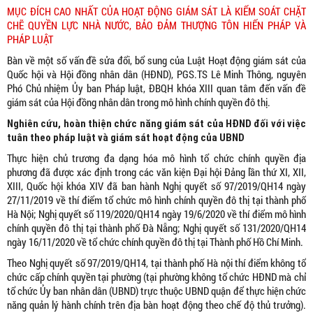
MỤC ĐÍCH CAO NHẤT CỦA HOẠT ĐỘNG GIÁM SÁT LÀ KIỂM SOÁT CHẶT
CHẼ QUYỀN LỰC NHÀ NƯỚC, BẢO ĐẢM THƯỢNG TÔN HIẾN PHÁP VÀ
PHÁP LUẬT
Bàn về một số vấn đề sửa đổi, bổ sung của Luật Hoạt động giám sát của
Quốc hội và Hội đồng nhân dân (HĐND), PGS.TS Lê Minh Thông, nguyên
Phó Chủ nhiệm Ủy ban Pháp luật, ĐBQH khóa XIII quan tâm đến vấn đề
giám sát của Hội đồng nhân dân trong mô hình chính quyền đô thị.
Nghiên cứu, hoàn thiện
chức năng giám sát
của HĐND đối với
việc
tuân theo pháp luật và giám sát hoạt động của UBND
Thực hiện chủ trương đa dạng hóa mô hình tổ chức chính quyền địa
phương đã được xác định trong các văn kiện Đại hội Đảng lần thứ XI, XII,
XIII, Quốc hội khóa XIV đã ban hành Nghị quyết số 97/2019/QH14 ngày
27/11/2019 về thí điểm tổ chức mô hình chính quyền đô thị tại thành phố
Hà Nội; Nghị quyết số 119/2020/QH14 ngày 19/6/2020 về thí điểm mô hình
chính quyền đô thị tại thành phố Đà Nẵng; Nghị quyết số 131/2020/QH14
ngày 16/11/2020 về tổ chức chính quyền đô thị tại Thành phố Hồ Chí Minh.
Theo Nghị quyết số 97/2019/QH14, tại thành phố Hà nội thí điểm không tổ
chức cấp chính quyền tại phường (tại phường không tổ chức HĐND mà chỉ
tổ chức Ủy ban nhân dân (UBND) trực thuộc UBND quận để thực hiện chức
năng quản lý hành chính trên địa bàn hoạt động theo chế độ thủ trưởng).