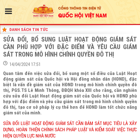
DANH SÁCH TIN TỨC
SỬA ĐỔI, BỔ SUNG LUẬT HOẠT ĐỘNG GIÁM SÁT
CẦN PHÙ HỢP VỚI ĐẶC ĐIỂM VÀ YÊU CẦU GIÁM
SÁT TRONG MÔ HÌNH CHÍNH QUYỀN ĐÔ THỊ
14/04/2024 17:51
Quan tâm đến việc sửa đổi, bổ sung một số điều của Luật Hoạt
động giám sát của Quốc hội và Hội đồng nhân dân (HĐND), đặc
biệt là vấn đề giám sát của HĐND trong mô hình chính quyền đô
thị, PGS.TS Lê Minh Thông, ĐBQH khóa XIII cho rằng, cần nghiên
cứu sửa đổi Luật Hoạt động giám sát của Quốc hội và HĐND phù
hợp với đặc điểm và yêu cầu giám sát trong mô hình chính quyền
đô thị, tạo cơ sở pháp lý cụ thể hơn để HĐND làm tốt chức năng
giám sát của mình.
SỬA ĐỔI LUẬT HOẠT ĐỘNG GIÁM SÁT CẦN BÁM SÁT MỤC TIÊU LÀ XÂY
DỰNG, HOÀN THIỆN CHÍNH SÁCH PHÁP LUẬT VÀ KIỂM SOÁT VIỆC THỰC
HIỆN QUYỀN LỰC NHÀ NƯỚC